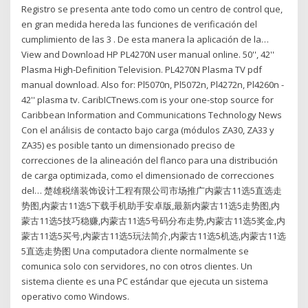
Registro se presenta ante todo como un centro de control que,
en gran medida hereda las funciones de verificación del
cumplimiento de las 3 . De esta manera la aplicación de la…
View and Download HP PL4270N user manual online. 50'', 42''
Plasma High-Definition Television. PL4270N Plasma TV pdf
manual download. Also for: Pl5070n, Pl5072n, Pl4272n, Pl4260n -
42'' plasma tv. CaribICTnews.com is your one-stop source for
Caribbean Information and Communications Technology News
Con el análisis de contacto bajo carga (módulos ZA30, ZA33 y
ZA35) es posible tanto un dimensionado preciso de
correcciones de la alineación del flanco para una distribución
de carga optimizada, como el dimensionado de correcciones
del… 楚雄税缮装饰设计工程有限公司市场推广内蒙古11选5直选走
势图,内蒙古11选5下载手机助手安卓版,最新内蒙古11选5走势图,内
蒙古11选5技巧稳赚,内蒙古11选5号码分布走势,内蒙古11选5奖金,内
蒙古11选5买号,内蒙古11选5玩法简介,内蒙古11选5机选,内蒙古11选
5直选走势图 Una computadora cliente normalmente se
comunica solo con servidores, no con otros clientes. Un
sistema cliente es una PC estándar que ejecuta un sistema
operativo como Windows.