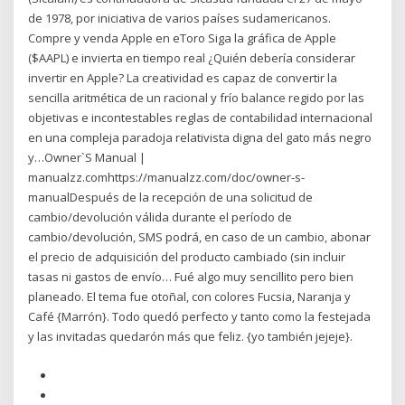
de 1978, por iniciativa de varios países sudamericanos.
Compre y venda Apple en eToro Siga la gráfica de Apple
($AAPL) e invierta en tiempo real ¿Quién debería considerar
invertir en Apple? La creatividad es capaz de convertir la
sencilla aritmética de un racional y frío balance regido por las
objetivas e incontestables reglas de contabilidad internacional
en una compleja paradoja relativista digna del gato más negro
y…Owner`S Manual |
manualzz.comhttps://manualzz.com/doc/owner-s-
manualDespués de la recepción de una solicitud de
cambio/devolución válida durante el período de
cambio/devolución, SMS podrá, en caso de un cambio, abonar
el precio de adquisición del producto cambiado (sin incluir
tasas ni gastos de envío… Fué algo muy sencillito pero bien
planeado. El tema fue otoñal, con colores Fucsia, Naranja y
Café {Marrón}. Todo quedó perfecto y tanto como la festejada
y las invitadas quedarón más que feliz. {yo también jejeje}.