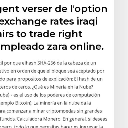
gent verser de l'option
exchange rates iraqi
irs to trade right
mpleado zara online.
icil por que elhash SHA-256 de la cabeza de un
etivo en orden de que el bloque sea aceptado por
ado para propositos de explicación: El hash de un
ros de ceros. ¿Qué es Minería en la Nube?
ube) - es el uso de los poderes de computación
mplo Bitcoin). La minería en la nube da la
ara comenzar a minar criptomoedas sin grandes
fundos. Calculadora Monero. En general, si deseas
onero, todo lo que necesitas hacer es ingresar la