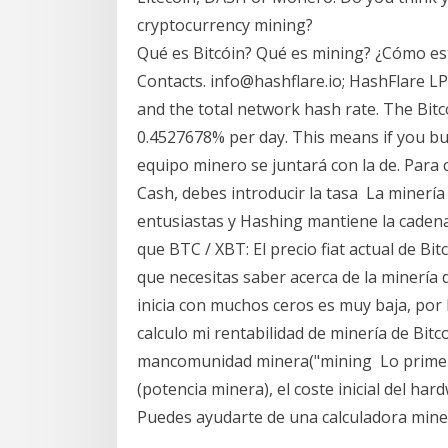
cryptocurrency mining?
Qué es Bitcóin? Qué es mining? ¿Cómo es
Contacts. info@hashflare.io; HashFlare 
and the total network hash rate. The Bitc
0.4527678% per day. This means if you buy 
equipo minero se juntará con la de. Para c
Cash, debes introducir la tasa La minería 
entusiastas y Hashing mantiene la caden
que BTC / XBT: El precio fiat actual de Bitc
que necesitas saber acerca de la minería 
inicia con muchos ceros es muy baja, po
calculo mi rentabilidad de minería de Bit
mancomunidad minera("mining Lo primero
(potencia minera), el coste inicial del har
Puedes ayudarte de una calculadora min