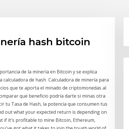
nería hash bitcoin
ortancia de la minería en Bitcoin y se explica
 calculadora de hash Calculadora de minería para
icios que te aporta el minado de criptomonedas al
omparar que beneficio podría darte si minas otra
cir tu Tasa de Hash, la potencia que consumen tus
Find out what your expected return is depending on
t if it's profitable to mine Bitcoin, Ethereum,
u've got what it takes to join the tough world of