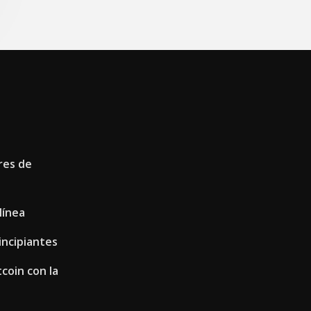
res de
línea
incipiantes
coin con la