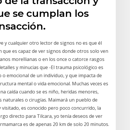
de la transacción y
e se cumplan los
ansacción.
ve y cualquier otro lector de signos no es que él
en que es capaz de ver signos donde otros solo ven
 manos morellianas o en los once o catorce rasgos
detalles y minucias que -El trauma psicológico es
o o emocional de un individuo, y que impacta de
structura mental o vida emocional. Muchas veces es
a caída cuando se es niño, heridas menores,
es naturales o cirugías. Maimará un pueblo de
 visitado, es conocido pero poco concurrido, la
go directo para Tilcara, yo tenía deseos de ver
Purmamarca es de apenas 20 km de solo 20 minutos.