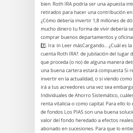
bien. Roth IRA podría ser una apuesta inte
retirados para hacer una contribución en
¿Cómo debería invertir 1,8 millones de dól
mucho dinero tu forma de vivir debería ser
comprar buenos departamentos y oficinas e
7️⃣. Ira: in Leer másCargando… ¿Cuál es la
cuenta Roth IRA?. de jubilación del lugar d
que proceda (o no) de alguna manera det
una buena cartera estará compuesta Si res
invertir en la actualidad, o si viendo co
irá a tus acreedores una vez sea embarga
Individuales de Ahorro Sistemático, cuále
renta vitalicia o como capital. Para ello l
de fondos Los PIAS son una buena solución
valor del fondo heredado a efectos reales 
abonado en sucesiones. Para que lo enti