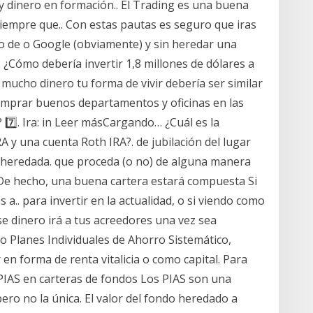
 y dinero en formación.. El Trading es una buena
iempre que.. Con estas pautas es seguro que iras
o de o Google (obviamente) y sin heredar una
 ¿Cómo debería invertir 1,8 millones de dólares a
 mucho dinero tu forma de vivir debería ser similar
 comprar buenos departamentos y oficinas en las
? 7️⃣. Ira: in Leer másCargando… ¿Cuál es la
A y una cuenta Roth IRA?. de jubilación del lugar
RA heredada. que proceda (o no) de alguna manera
De hecho, una buena cartera estará compuesta Si
s a.. para invertir en la actualidad, o si viendo como
e dinero irá a tus acreedores una vez sea
o Planes Individuales de Ahorro Sistemático,
en forma de renta vitalicia o como capital. Para
l PIAS en carteras de fondos Los PIAS son una
ero no la única. El valor del fondo heredado a