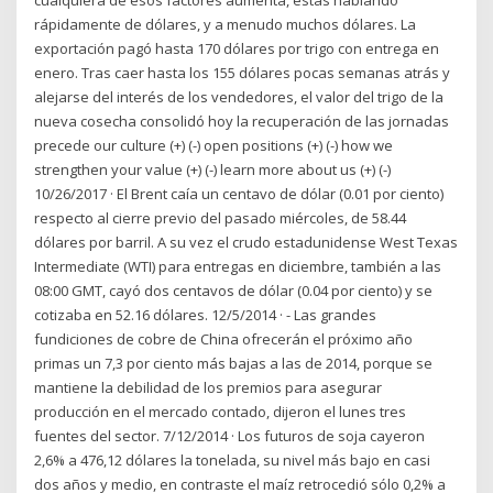
cualquiera de esos factores aumenta, estás hablando
rápidamente de dólares, y a menudo muchos dólares. La
exportación pagó hasta 170 dólares por trigo con entrega en
enero. Tras caer hasta los 155 dólares pocas semanas atrás y
alejarse del interés de los vendedores, el valor del trigo de la
nueva cosecha consolidó hoy la recuperación de las jornadas
precede our culture (+) (-) open positions (+) (-) how we
strengthen your value (+) (-) learn more about us (+) (-)
10/26/2017 · El Brent caía un centavo de dólar (0.01 por ciento)
respecto al cierre previo del pasado miércoles, de 58.44
dólares por barril. A su vez el crudo estadunidense West Texas
Intermediate (WTI) para entregas en diciembre, también a las
08:00 GMT, cayó dos centavos de dólar (0.04 por ciento) y se
cotizaba en 52.16 dólares. 12/5/2014 · - Las grandes
fundiciones de cobre de China ofrecerán el próximo año
primas un 7,3 por ciento más bajas a las de 2014, porque se
mantiene la debilidad de los premios para asegurar
producción en el mercado contado, dijeron el lunes tres
fuentes del sector. 7/12/2014 · Los futuros de soja cayeron
2,6% a 476,12 dólares la tonelada, su nivel más bajo en casi
dos años y medio, en contraste el maíz retrocedió sólo 0,2% a