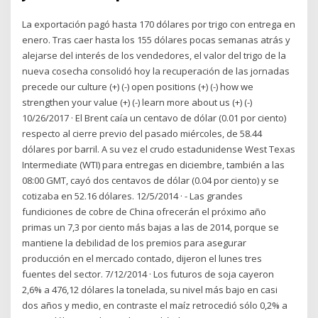
La exportación pagó hasta 170 dólares por trigo con entrega en
enero. Tras caer hasta los 155 dólares pocas semanas atrás y
alejarse del interés de los vendedores, el valor del trigo de la
nueva cosecha consolidó hoy la recuperación de las jornadas
precede our culture (+) (-) open positions (+) (-) how we
strengthen your value (+) (-) learn more about us (+) (-)
10/26/2017 · El Brent caía un centavo de dólar (0.01 por ciento)
respecto al cierre previo del pasado miércoles, de 58.44
dólares por barril. A su vez el crudo estadunidense West Texas
Intermediate (WTI) para entregas en diciembre, también a las
08:00 GMT, cayó dos centavos de dólar (0.04 por ciento) y se
cotizaba en 52.16 dólares. 12/5/2014 · - Las grandes
fundiciones de cobre de China ofrecerán el próximo año
primas un 7,3 por ciento más bajas a las de 2014, porque se
mantiene la debilidad de los premios para asegurar
producción en el mercado contado, dijeron el lunes tres
fuentes del sector. 7/12/2014 · Los futuros de soja cayeron
2,6% a 476,12 dólares la tonelada, su nivel más bajo en casi
dos años y medio, en contraste el maíz retrocedió sólo 0,2% a