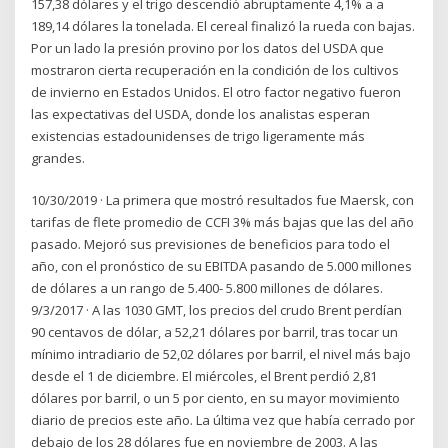
157,38 dólares y el trigo descendió abruptamente 4,1% a a
189,14 dólares la tonelada. El cereal finalizó la rueda con bajas.
Por un lado la presión provino por los datos del USDA que
mostraron cierta recuperación en la condición de los cultivos
de invierno en Estados Unidos. El otro factor negativo fueron
las expectativas del USDA, donde los analistas esperan
existencias estadounidenses de trigo ligeramente más
grandes.
10/30/2019 · La primera que mostró resultados fue Maersk, con
tarifas de flete promedio de CCFI 3% más bajas que las del año
pasado. Mejoró sus previsiones de beneficios para todo el
año, con el pronóstico de su EBITDA pasando de 5.000 millones
de dólares a un rango de 5.400- 5.800 millones de dólares.
9/3/2017 · A las 1030 GMT, los precios del crudo Brent perdían
90 centavos de dólar, a 52,21 dólares por barril, tras tocar un
mínimo intradiario de 52,02 dólares por barril, el nivel más bajo
desde el 1 de diciembre. El miércoles, el Brent perdió 2,81
dólares por barril, o un 5 por ciento, en su mayor movimiento
diario de precios este año. La última vez que había cerrado por
debajo de los 28 dólares fue en noviembre de 2003. A las