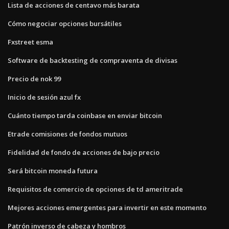
Lista de acciones de centavo más barata
Cómo negociar opciones bursátiles
Fxstreet esma
Software de backtesting de compraventa de divisas
Precio de nok 99
Inicio de sesión azul fx
Cuánto tiempo tarda coinbase en enviar bitcoin
Etrade comisiones de fondos mutuos
Fidelidad de fondo de acciones de bajo precio
Será bitcoin moneda futura
Requisitos de comercio de opciones de td ameritrade
Mejores acciones emergentes para invertir en este momento
Patrón inverso de cabeza y hombros