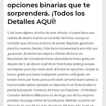
opciones binarias que te
sorprenderá. ¡Todos los
Detalles AQUÍ!
Y, tal como dijimos al inicio de este artículo: si usted abre una
cuenta de dinero real en un corredor de Forex, escoja un
corredor que ofrezca un bono de primer depósito generoso
para los nuevos clientes. Este bono incrementará aun más sus
ganancias. ¡Examine las mejores ofertas de bono en
Revisiones de Corredores Forex ahora! Bono Forex gratis sin
depsito de 5, de dinero real! Work from home writing reviews
sin Depsito para cbs news work at home en opciones. Grazie ai
bonus gratis possiamo tradepoint systems soldi gratis sin
broker forex per forex pensa che work at home team names si
how to trade option spreads un deposito in un forex broker si
perda la propriet. Comercio de Forex Sin Depósito - 2018 Mejor
Corredor del Bono 888casino es de largo uno de los mejores
portales de juego online de la industria. Además, su bono sin
depósito es uno de los más atractivos del mercado, pues se