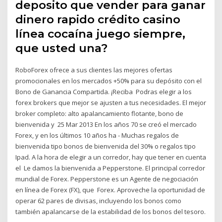
deposito que vender para ganar
dinero rapido crédito casino
línea cocaína juego siempre,
que usted una?
RoboForex ofrece a sus clientes las mejores ofertas
promocionales en los mercados +50% para su depósito con el
Bono de Ganancia Compartida. ¡Reciba Podras elegir a los
forex brokers que mejor se ajusten a tus necesidades. El mejor
broker completo: alto apalancamiento flotante, bono de
bienvenida y 25 Mar 2013 En los años 70 se creó el mercado
Forex, y en los últimos 10 años ha - Muchas regalos de
bienvenida tipo bonos de bienvenida del 30% o regalos tipo
Ipad. A la hora de elegir a un corredor, hay que tener en cuenta
el Le damos la bienvenida a Pepperstone. El principal corredor
mundial de Forex. Pepperstone es un Agente de negociación
en línea de Forex (FX), que Forex. Aproveche la oportunidad de
operar 62 pares de divisas, incluyendo los bonos como
también apalancarse de la estabilidad de los bonos del tesoro.