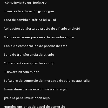
¿cómo invierto en ripple xrp_
Inviertes la aplicación jp morgan
Tasa de cambio histórica brl a usd
Aplicación de alerta de precio de cifrado android
Mejores acciones para invertir en india ahora
Tabla de comparación de precios de café
Bono de transferencia de etrade
Comerciante web gcm forex viop
Riskware bitcoin miner
Software de comercio del mercado de valores australia
Enviar dinero a mexico online wells fargo
¿vale la pena invertir con alijo
¿puedes opciones de papel de comercio