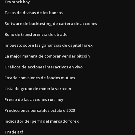
Trv stock hoy
Tasas de divisas de los bancos
Software de backtesting de cartera de acciones
Bono de transferencia de etrade
Impuesto sobre las ganancias de capital forex
La mejor manera de comprar vender bitcoin
Gráficos de acciones interactivos en vivo
Etrade comisiones de fondos mutuos
Lista de grupo de minería vertcoin
Precio de las acciones roic hoy
Predicciones bursátiles octubre 2020
Indicador del perfil del mercado forex
Tradeit.tf