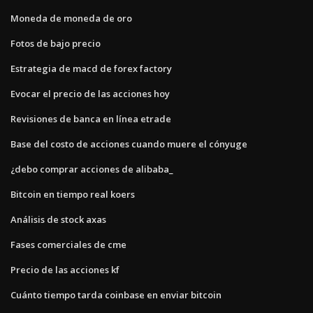
Moneda de moneda de oro
Fotos de bajo precio
Estrategia de macd de forex factory
Evocar el precio de las acciones hoy
Revisiones de banca en línea etrade
Base del costo de acciones cuando muere el cónyuge
¿debo comprar acciones de alibaba_
Bitcoin en tiempo real koers
Análisis de stock axas
Fases comerciales de cme
Precio de las acciones kf
Cuánto tiempo tarda coinbase en enviar bitcoin