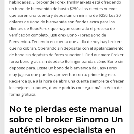
habilidades. El broker de Forex ThinkMarkets está ofreciendo
un bono de bienvenida de hasta $250 a los clientes nuevos
que abren una cuenta y depositan un mínimo de $250. Los 30
dólares de Bono de bienvenida son fondos extra para los
clientes de RoboForex que hayan superado el proceso de
verificación completo. JustForex Bono - Forex Bono de
Bienvenida. Teniendo en cuenta que a día de hoy hay brokers
que no cobran. Operando sin depositar con el apalancamiento
de bono sin depósito de forex superior 1: Find out more Broker
forex bono gratis sin depósito Bollinger bandas cómo Bono sin
depósito para. Existe un bono de bienvenida de Easy Forex
muy jugoso que puedes aprovechar con tu primer ingreso.
Recuerda que a la hora de abrir una cuenta siempre te ofrecen
los mejores cupones, donde podrás conseguir más crédito de
forma gratuita.
No te pierdas este manual
sobre el broker Binomo Un
auténtico especialista en