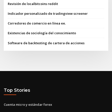
Revisión de localbitcoins reddit
Indicador personalizado de tradingview screener
Corredores de comercio en línea ee.
Existencias de sociología del conocimiento
Software de backtesting de cartera de acciones
Top Stories
Cuenta micro y estándar forex