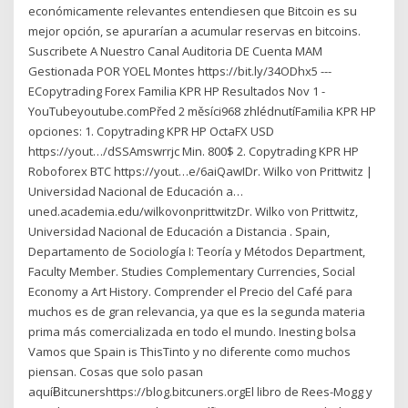
económicamente relevantes entendiesen que Bitcoin es su
mejor opción, se apurarían a acumular reservas en bitcoins.
Suscribete A Nuestro Canal Auditoria DE Cuenta MAM
Gestionada POR YOEL Montes https://bit.ly/34ODhx5 ---
ECopytrading Forex Familia KPR HP Resultados Nov 1 -
YouTubeyoutube.comPřed 2 měsíci968 zhlédnutíFamilia KPR HP
opciones: 1. Copytrading KPR HP OctaFX USD
https://yout…/dSSAmswrrjc Min. 800$ 2. Copytrading KPR HP
Roboforex BTC https://yout…e/6aiQawIDr. Wilko von Prittwitz |
Universidad Nacional de Educación a…
uned.academia.edu/wilkovonprittwitzDr. Wilko von Prittwitz,
Universidad Nacional de Educación a Distancia . Spain,
Departamento de Sociología I: Teoría y Métodos Department,
Faculty Member. Studies Complementary Currencies, Social
Economy a Art History. Comprender el Precio del Café para
muchos es de gran relevancia, ya que es la segunda materia
prima más comercializada en todo el mundo. Inesting bolsa
Vamos que Spain is ThisTinto y no diferente como muchos
piensan. Cosas que solo pasan
aquíɃitcunershttps://blog.bitcuners.orgEl libro de Rees-Mogg y