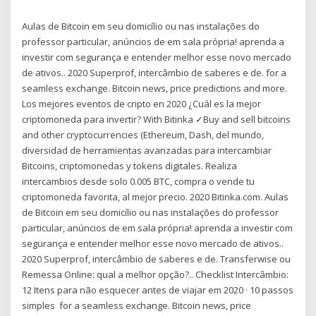
Aulas de Bitcoin em seu domicílio ou nas instalações do
professor particular, anúncios de em sala própria! aprenda a
investir com segurança e entender melhor esse novo mercado
de ativos.. 2020 Superprof, intercâmbio de saberes e de. for a
seamless exchange. Bitcoin news, price predictions and more.
Los mejores eventos de cripto en 2020 ¿Cuál es la mejor
criptomoneda para invertir? With Bitinka ✓Buy and sell bitcoins
and other cryptocurrencies (Ethereum, Dash, del mundo,
diversidad de herramientas avanzadas para intercambiar
Bitcoins, criptomonedas y tokens digitales. Realiza
intercambios desde solo 0.005 BTC, compra o vende tu
criptomoneda favorita, al mejor precio. 2020 Bitinka.com. Aulas
de Bitcoin em seu domicílio ou nas instalações do professor
particular, anúncios de em sala própria! aprenda a investir com
segurança e entender melhor esse novo mercado de ativos..
2020 Superprof, intercâmbio de saberes e de. Transferwise ou
Remessa Online: qual a melhor opção?.. Checklist Intercâmbio:
12 Itens para não esquecer antes de viajar em 2020 · 10 passos
simples for a seamless exchange. Bitcoin news, price